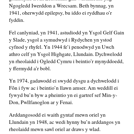
Ngogledd Iwerddon a Wrecsam. Beth bynnag, yn
1941, oherwydd epilepsy, bu iddo ei ryddhau o’r
fyddin.
Fel canlyniad, yn 1941, astudiodd yn Ysgol Gelf Gain
y Slade, ysgol a symudwyd i Rydychen yn ystod
cyfnod y rhyfel. Yn 1944 fe’i penodwyd yn Uwch
athro celf yn Ysgol Highgate, Llundain. Dychwelodd
yn rheolaidd i Ogledd Cymru i beintio’r mynyddoedd,
y ffermydd a’r bobl.
Yn 1974, gadawodd ei swydd dysgu a dychwelodd i
Fôn i fyw ac i beintio’n llawn amser. Am weddill ei
fywyd bu’n byw a pheintio yn ei gartref sef Min-y-
Don, Pwllfanoglon ar y Fenai.
Arddangosodd ei waith gyntaf mewn oriel yn
Llundain yn 1948, ac wedi hynny bu’n arddangos yn
rheolaidd mewn sawl oriel ar draws y wlad.