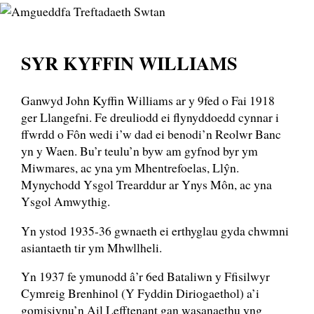
SYR KYFFIN WILLIAMS
Ganwyd John Kyffin Williams ar y 9fed o Fai 1918
ger Llangefni. Fe dreuliodd ei flynyddoedd cynnar i
ffwrdd o Fôn wedi i’w dad ei benodi’n Reolwr Banc
yn y Waen. Bu’r teulu’n byw am gyfnod byr ym
Miwmares, ac yna ym Mhentrefoelas, Llŷn.
Mynychodd Ysgol Trearddur ar Ynys Môn, ac yna
Ysgol Amwythig.
Yn ystod 1935-36 gwnaeth ei erthyglau gyda chwmni
asiantaeth tir ym Mhwllheli.
Yn 1937 fe ymunodd â’r 6ed Bataliwn y Ffisilwyr
Cymreig Brenhinol (Y Fyddin Diriogaethol) a’i
gomisiynu’n Ail Lefftenant gan wasanaethu yng