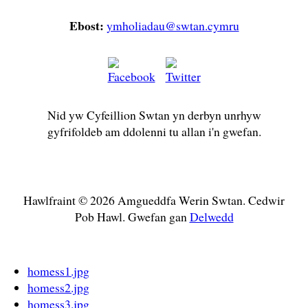
Ebost:
ymholiadau@swtan.cymru
Nid yw Cyfeillion Swtan yn derbyn unrhyw
gyfrifoldeb am ddolenni tu allan i'n gwefan.
Hawlfraint © 2026 Amgueddfa Werin Swtan. Cedwir
Pob Hawl. Gwefan gan
Delwedd
homess1.jpg
homess2.jpg
homess3.jpg