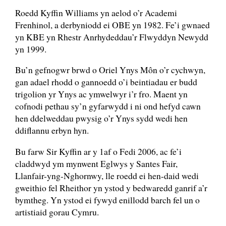
Roedd Kyffin Williams yn aelod o’r Academi
Frenhinol, a derbyniodd ei OBE yn 1982. Fe’i gwnaed
yn KBE yn Rhestr Anrhydeddau’r Flwyddyn Newydd
yn 1999.
Bu’n gefnogwr brwd o Oriel Ynys Môn o’r cychwyn,
gan adael rhodd o gannoedd o’i beintiadau er budd
trigolion yr Ynys ac ymwelwyr i’r fro. Maent yn
cofnodi pethau sy’n gyfarwydd i ni ond hefyd cawn
hen ddelweddau pwysig o’r Ynys sydd wedi hen
ddiflannu erbyn hyn.
Bu farw Sir Kyffin ar y 1af o Fedi 2006, ac fe’i
claddwyd ym mynwent Eglwys y Santes Fair,
Llanfair-yng-Nghornwy, lle roedd ei hen-daid wedi
gweithio fel Rheithor yn ystod y bedwaredd ganrif a’r
bymtheg. Yn ystod ei fywyd enillodd barch fel un o
artistiaid gorau Cymru.