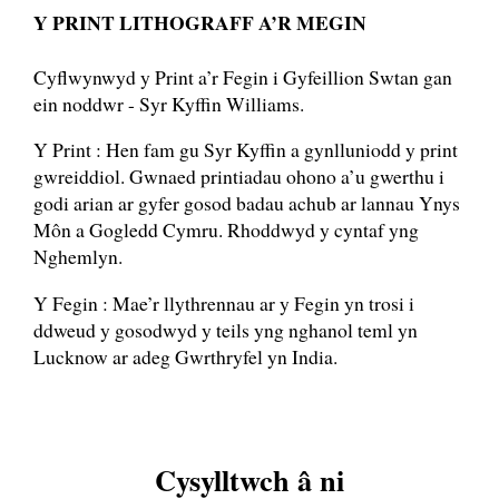
Y PRINT LITHOGRAFF A’R MEGIN
Cyflwynwyd y Print a’r Fegin i Gyfeillion Swtan gan
ein noddwr - Syr Kyffin Williams.
Y Print : Hen fam gu Syr Kyffin a gynlluniodd y print
gwreiddiol. Gwnaed printiadau ohono a’u gwerthu i
godi arian ar gyfer gosod badau achub ar lannau Ynys
Môn a Gogledd Cymru. Rhoddwyd y cyntaf yng
Nghemlyn.
Y Fegin : Mae’r llythrennau ar y Fegin yn trosi i
ddweud y gosodwyd y teils yng nghanol teml yn
Lucknow ar adeg Gwrthryfel yn India.
Cysylltwch â ni